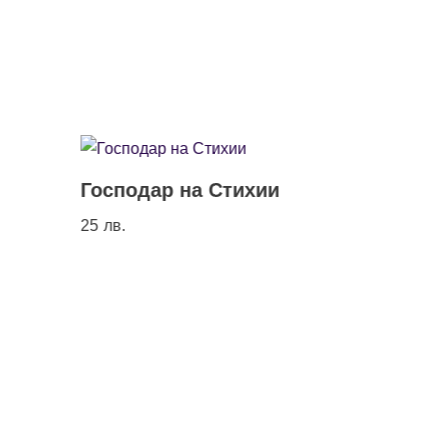
Господар на Стихии
Спомен
Импери
25
лв.
22
лв.