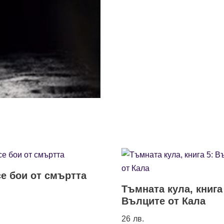
се бои от смъртта
Тъмната кула, книга
Вълците от Кала
26
лв.