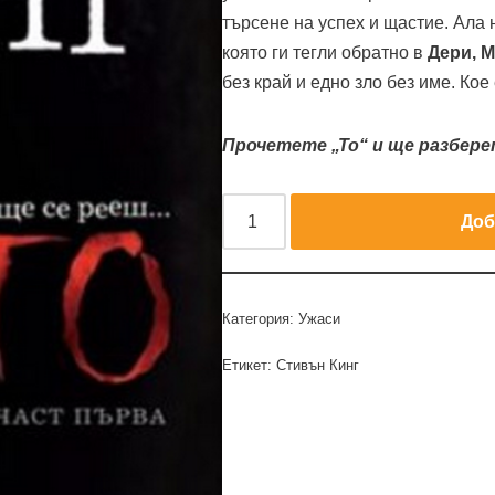
търсене на успех и щастие. Ала н
която ги тегли обратно в
Дери, 
без край и едно зло без име. Кое 
Прочетете „То“ и ще разбере
Доб
Категория:
Ужаси
Етикет:
Стивън Кинг