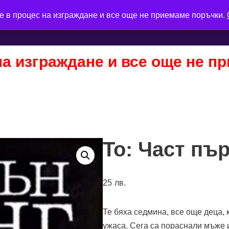
е в процес на изграждане и все още не приемаме поръчки.
на изграждане и все още не п
То: Част пъ
25
лв.
Те бяха седмина, все още деца, 
ужаса. Сега са пораснали мъже 