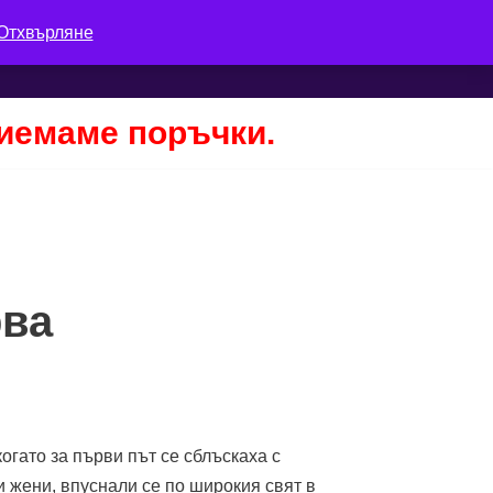
Отхвърляне
Количка
Моят профил
Поръчка
риемаме поръчки.
рва
когато за първи път се сблъскаха с
и жени, впуснали се по широкия свят в