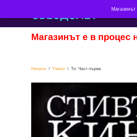
Магазинът 
Продължете
към
съдържанието
Магазинът е в процес 
Начало
\
Ужаси
\
То: Част първа