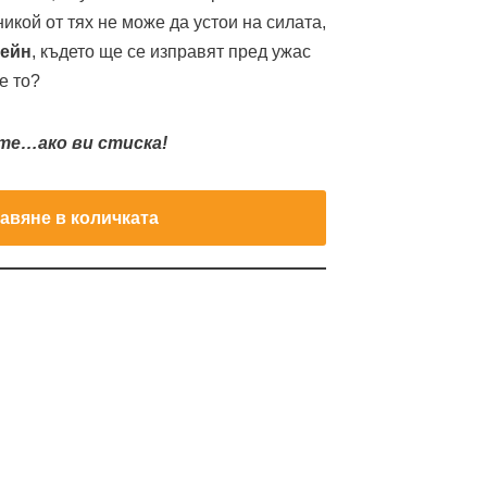
икой от тях не може да устои на силата,
Мейн
, където ще се изправят пред ужас
е то?
те…ако ви стиска!
авяне в количката