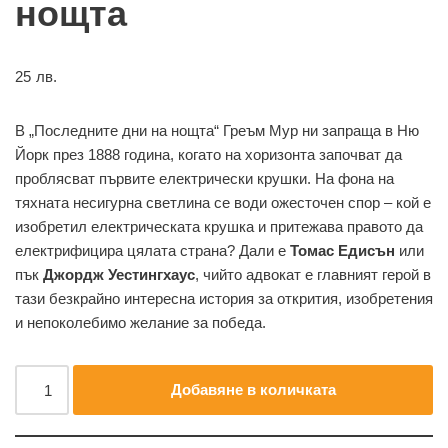
нощта
25
лв.
‌В „Последните дни на нощта“ Греъм Мур ни запраща в Ню
Йорк през 1888 година, когато на хоризонта започват да
проблясват първите електрически крушки. На фона на
тяхната несигурна светлина се води ожесточен спор – кой е
изобретил електрическата крушка и притежава правото да
електрифицира цялата страна? Дали е
Томас Едисън
или
пък
Джордж Уестингхаус
, чийто адвокат е главният герой в
тази безкрайно интересна история за открития, изобретения
и непоколебимо желание за победа.
Добавяне в количката