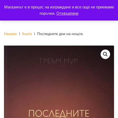
Магазинът е в процес на изграждане и все още не приемаме
поръчки.
Отхвърляне
Продължете
към
съдържанието
Начало
\
Книги
\
Последните дни на нощта