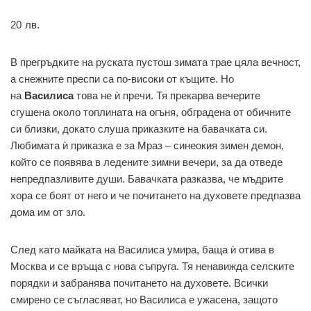
20
лв.
В прегръдките на руската пустош зимата трае цяла вечност,
а снежните преспи са по-високи от къщите. Но
на
Василиса
това не ѝ пречи. Тя прекарва вечерите
сгушена около топлината на огъня, обградена от обичните
си близки, докато слуша приказките на бавачката си.
Любимата ѝ приказка е за Мраз – синеокия зимен демон,
който се появява в ледените зимни вечери, за да отведе
непредпазливите души. Бавачката разказва, че мъдрите
хора се боят от него и че почитането на духовете предпазва
дома им от зло.
След като майката на Василиса умира, баща ѝ отива в
Москва и се връща с нова съпруга. Тя ненавижда селските
порядки и забранява почитането на духовете. Всички
смирено се съгласяват, но Василиса е ужасена, защото