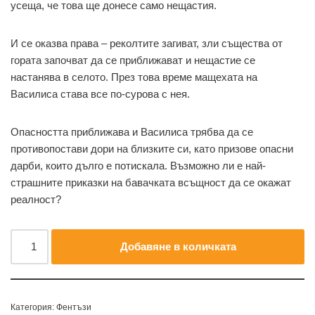
усеща, че това ще донесе само нещастия.
И се оказва права – реколтите загиват, зли същества от
гората започват да се приближават и нещастие се
настанява в селото. През това време мащехата на
Василиса става все по-сурова с нея.
Опасността приближава и Василиса трябва да се
противопостави дори на близките си, като призове опасни
дарби, които дълго е потискала. Възможно ли е най-
страшните приказки на бавачката всъщност да се окажат
реалност?
Добавяне в количката
Категория:
Фентъзи