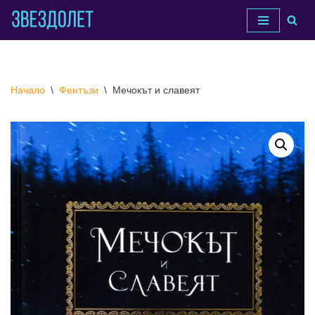
Продължете
към
съдържанието
Начало
\
Фентъзи
\
Мечокът и славеят