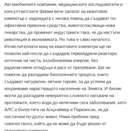
Автомобилните компании, медицинските изследователи и
консултантските фирми вече залагат на квантовия
компютър с надеждата с негова помощ да създават по-
ефективни превозни средства, животоспасяващи нови
лекарства, да променят индустриите така, че да настъпи
революция в икономиката. Но това е само началото.
Изчислителната мощ на квантовите компютри ще ни
позволи най-после да създадем термоядрени реактори,
източник на чиста, възобновяема енергия, без
радиоактивни отпадъци и риск от прегряване. Ще ни
помогне да разгадаем биологичните процеси, които
създават натурални, евтини торове, за да успеем да
изхранваме нарастващото население на Земята. И бихме
могли да разгадаем невероятно сложното нагъване на
протеините, което води до нелечими сега заболявания, като
АЛС и болестите на Алцхаймер и Паркинсон, за да
постигнем по-дълъг живот. Няма проблем пред
човечеството, който да не може да бъде решен от
квантовите компютри.