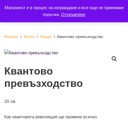
Магазинът е в процес на изграждане и все още не приемаме
поръчки.
Отхвърляне
Продължете
към
съдържанието
Начало
\
Книги
\
Наука
\
Квантово превъзходство
Квантово
превъзходство
20
лв.
Как квантовата революция ще промени всичко.