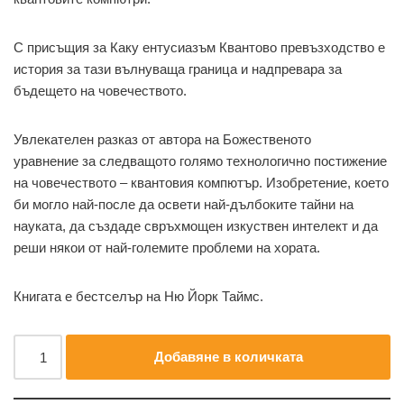
С присъщия за Каку ентусиазъм Квантово превъзходство е
история за тази вълнуваща граница и надпревара за
бъдещето на човечеството.
Увлекателен разказ от автора на Божественото
уравнение за следващото голямо технологично постижение
на човечеството – квантовия компютър. Изобретение, което
би могло най-после да освети най-дълбоките тайни на
науката, да създаде свръхмощен изкуствен интелект и да
реши някои от най-големите проблеми на хората.
Книгата е бестселър на Ню Йорк Таймс.
Добавяне в количката