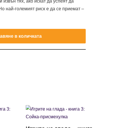
 извън тях, ако искат да успеят да
Но най-големият риск е да се приемат –
авяне в количката