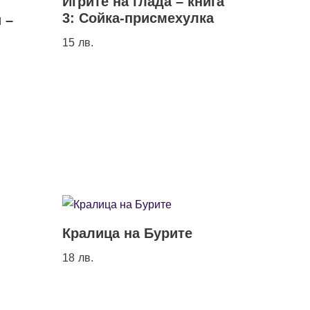
Игрите на глада – книга
3: Сойка-присмехулка
 –
15
лв.
Кралица на Бурите
18
лв.