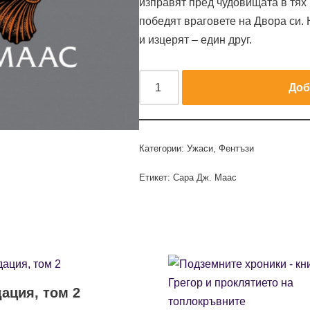
изправят пред чудовищата в тях и
победят враговете на Двора си. 
и изцерят – един друг.
Доб
Категории:
Ужаси
,
Фентъзи
Етикет:
Сара Дж. Маас
ация, том 2