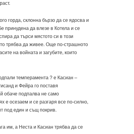
раст.
го горда, склонна бързо да се ядосва и
бе принудена да влезе в Котела и се
пира да търси мястото си в този
йто трябва да живее. Още по-страшното
асите на войната и загубите, които
подпали темперамента ? е Касиан –
Рисанд и Фейра го поставя
ой обаче подпалва не само
х е осезаем и се разгаря все по-силно,
т под един и същ покрив.
га им, а Неста и Касиан трябва да се