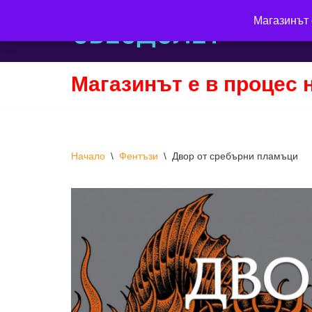
Магазинът 
Продължете
към
съдържанието
Магазинът е в процес 
Начало
\
Фентъзи
\
Двор от сребърни пламъци