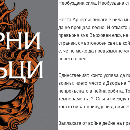
Необуздана сила. Необуздана ст
Неста Арчерън винаги е била мно
да не прощава лесно. И откакто 
превърна във Върховен елф, не с
странен, смъртоносен свят, в ко
е, че не може да превъзмогне уж
понесе в нея.
Единственият, който успява да 
воинът, чието място в Двора на 
непрекъснато в нейна орбита. Т
темперамента ?. Огънят между тя
когато биват принудени да живея
Заплахата от война дебне на пра