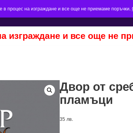
е в процес на изграждане и все още не приемаме поръчки.
на изграждане и все още не п
Двор от сре
пламъци
35
лв.