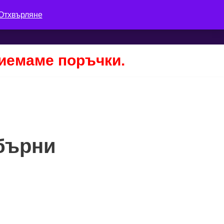
Отхвърляне
Количка
Моят профил
Поръчка
риемаме поръчки.
бърни