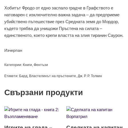
Хобитът Фродо от едно заспало градче в Графството е
натоварен с изключително важна задача – да предприеме
убийствено пътешествие през Средната земя до Мордор,
където трябва да унищожи Пръстена на силата –
единственото, което крепи властта на злия тиранин Саурон.
Изчерпан
Категории:
Книги
,
Фентъзи
Етикети:
Бард
,
Властелинът на пръстените
,
Дж. Р. Р. Толкин
Свързани продукти
Игрите на глада –
Сделката на капитан