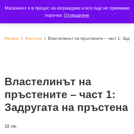
Магазинът е в процес на изграждане и все още не приемаме
поръчки.
Отхвърляне
Продължете
към
съдържанието
Начало
\
Фентъзи
\
Властелинът на пръстените – част 1: Задр
Властелинът на
пръстените – част 1:
Задругата на пръстена
18
лв.