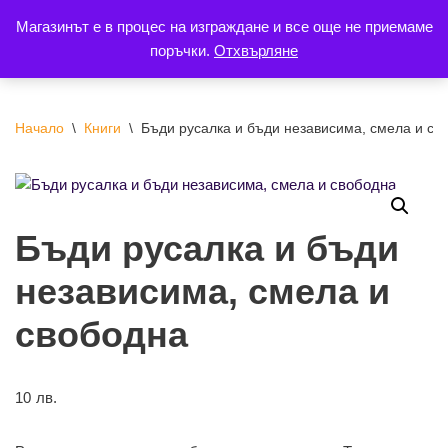
Магазинът е в процес на изграждане и все още не приемаме
поръчки.
Отхвърляне
Продължете
към
съдържанието
Начало
\
Книги
\
Бъди русалка и бъди независима, смела и св
Бъди русалка и бъди
независима, смела и
свободна
10
лв.