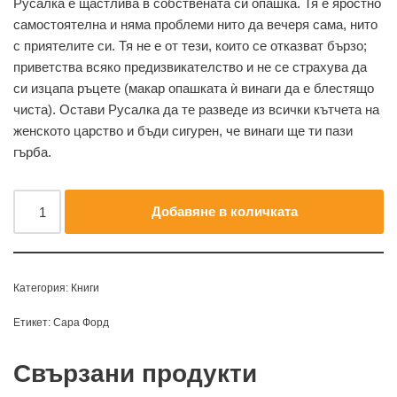
Русалка е щастлива в собствената си опашка. Тя е яростно
самостоятелна и няма проблеми нито да вечеря сама, нито
с приятелите си. Тя не е от тези, които се отказват бързо;
приветства всяко предизвикателство и не се страхува да
си изцапа ръцете (макар опашката ѝ винаги да е блестящо
чиста). Остави Русалка да те разведе из всички кътчета на
женското царство и бъди сигурен, че винаги ще ти пази
гърба.
Добавяне в количката
Категория:
Книги
Етикет:
Сара Форд
Свързани продукти