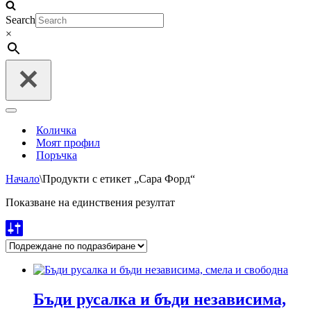
Навигационно
меню
Search
×
Навигационно
меню
Количка
Моят профил
Поръчка
Начало
\
Продукти с етикет „Сара Форд“
Показване на единствения резултат
Бъди русалка и бъди независима,