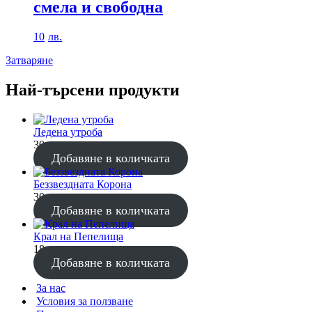
смела и свободна
10
лв.
Затваряне
Най-търсени продукти
Ледена утроба
30
лв.
Добавяне в количката
Беззвездната Корона
30
лв.
Добавяне в количката
Крал на Пепелища
18
лв.
Добавяне в количката
За нас
Условия за ползване