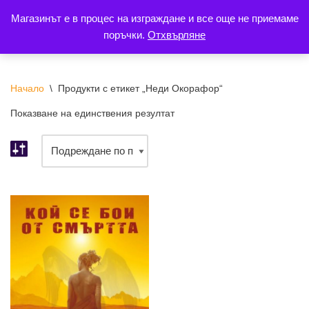
Магазинът е в процес на изграждане и все още не приемаме
поръчки.
Отхвърляне
Продължете
към
съдържанието
Начало
\
Продукти с етикет „Неди Окорафор“
Показване на единствения резултат