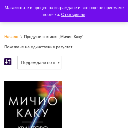
Магазинът е в процес на изграждане и все още не приемаме
поръчки.
Отхвърляне
Продължете
към
съдържанието
Начало
\
Продукти с етикет „Мичио Каку“
Показване на единствения резултат