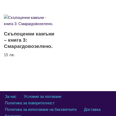
Скъпоценни камъни
– книга 3:
Смарагдовозелено.
15
лв.
За нас
Условия за ползване
Политика за поверителност
Политика за използване на бисквитките
Доставка
Контакти