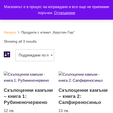
Магазинът е в процес на изграждане и все още не приемаме
поръчки.
Отхвърляне
Продължете
към
съдържанието
Начало
\
Продукти с етикет „Керстин Гир“
Showing all 3 results
Скъпоценни камъни
Скъпоценни камъни
– книга 1:
– книга 2:
Рубиненочервено
Сапфиреносиньо
12
лв.
13
лв.