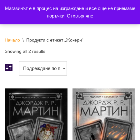
Магазинът е в процес на изграждане и все още не приемаме
поръчки.
Отхвърляне
Продължете
към
съдържанието
Начало
\
Продукти с етикет „Жокери“
Showing all 2 results