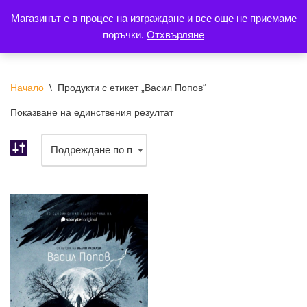
Магазинът е в процес на изграждане и все още не приемаме
поръчки.
Отхвърляне
Продължете
към
съдържанието
Начало
\
Продукти с етикет „Васил Попов“
Показване на единствения резултат