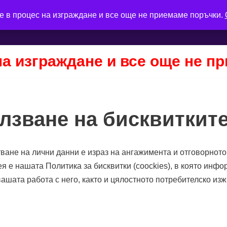
е в процес на изграждане и все още не приемаме поръчки.
на изграждане и все още не п
лзване на бисквиткит
ване на лични данни е израз на ангажимента и отговорнот
нея е нашата Политика за бисквитки (coockies), в която инф
вашата работа с него, както и цялостното потребителско из