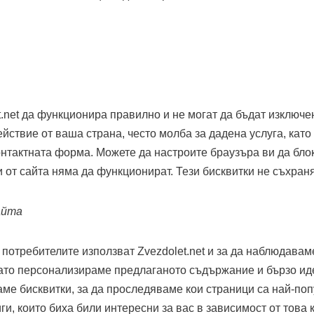
et.net да функционира правилно и не могат да бъдат изключ
ействие от ваша страна, често молба за дадена услуга, кат
нтактната форма. Можете да настроите браузъра ви да бло
сти от сайта няма да функционират. Тези бисквитки не съхр
айта
 потребителите използват Zvezdolet.net и за да наблюдавам
като персонализираме предлаганото съдържание и бързо и
ме бисквитки, за да проследяваме кои страници са най-по
ги, които биха били интересни за вас в зависимост от това 