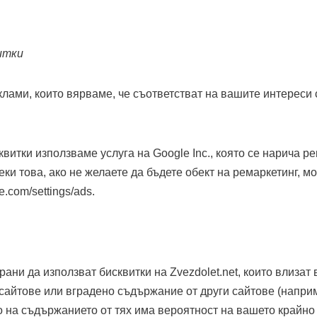
итки
клами, които вярваме, че съответстват на вашите интереси
витки използваме услуга на Google Inc., която се нарича р
ки това, ако не желаете да бъдете обект на ремаркетинг, м
e.com/settings/ads.
ани да използват бисквитки на Zvezdolet.net, които влизат
сайтове или вградено съдържание от други сайтове (наприм
 на съдържанието от тях има вероятност на вашето крайно 