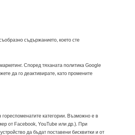
 съобразно съдържанието, което сте
емаркетинг. Според тяханата политика Google
ожете да го деактивирате, като промените
 в гореспоменатите категории. Възможно е в
ер от Facebook, YouTube или др.). При
устройство да бъдат поставени бисквитки и от