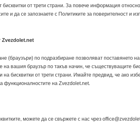
ат бисквитки от трети страни. За повече информация относно
ите и да се запознаете с Политиките за поверителност и из
Zvezdolet.net
е (браузъри) по подразбиране позволяват поставянето на 
е на вашия браузър по такъв начин, че съществуващите бис
и на бисквитки от трети страни. Имайте предвид, че ако изб
а функционалностите на Zvezdolet.net.
витките, можете да се свържете с нас чрез office@zvezdolet