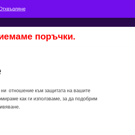
Отхвърляне
Количка
Моят профил
Поръчка
риемаме поръчки.
е
о ни отношение към защитата на вашите
ормираме как ги използваме, за да подобрим
живяване.