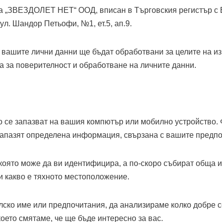
 на „ЗВЕЗДОЛЕТ НЕТ“ ООД, вписан в Търговския регистър с
ул. Шандор Петьофи, №1, ет.5, ап.9.
t/ и вашите лични данни ще бъдат обработвани за целите на 
а за поверителност и обработване на личните данни.
о се запазват на вашия компютър или мобилно устройство. 
 запазят определена информация, свързана с вашите предп
която може да ви идентифицира, а по-скоро събират обща 
ли какво е тяхното местоположение.
лско име или предпочитания, да анализираме колко добре с
ето смятаме, че ще бъде интересно за вас.