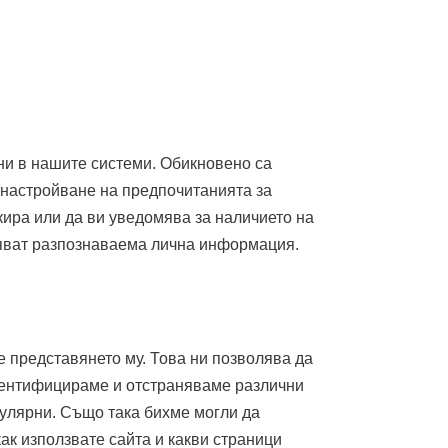
ени в нашите системи. Обикновено са
о настройване на предпочитанията за
кира или да ви уведомява за наличието на
аняват разпознаваема лична информация.
е представянето му. Това ни позволява да
дентифицираме и отстраняваме различни
пулярни. Също така бихме могли да
как използвате сайта и какви страници