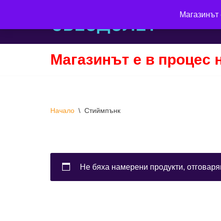
Магазинът 
Продължете
към
съдържанието
Магазинът е в процес 
Начало
\
Стиймпънк
Не бяха намерени продукти, отговаря