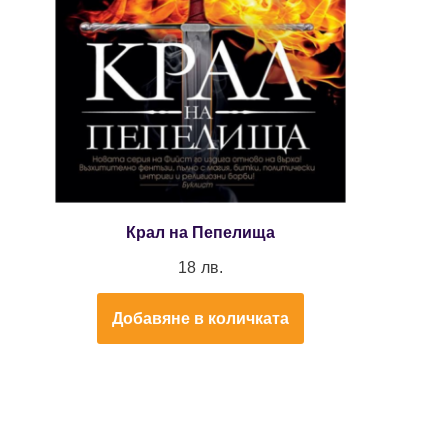
Крал на Пепелища
18
лв.
Добавяне в количката