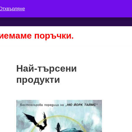
Отхвърляне
Количка
Моят профил
Поръчка
риемаме поръчки.
Най-търсени
продукти