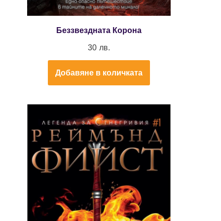
Беззвездната Корона
30
лв.
Добавяне в количката