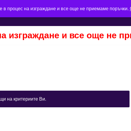
е в процес на изграждане и все още не приемаме поръчки.
на изграждане и все още не п
щи на критериите Ви.