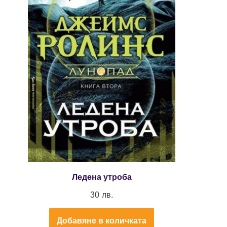
Ледена утроба
30
лв.
Добавяне в количката