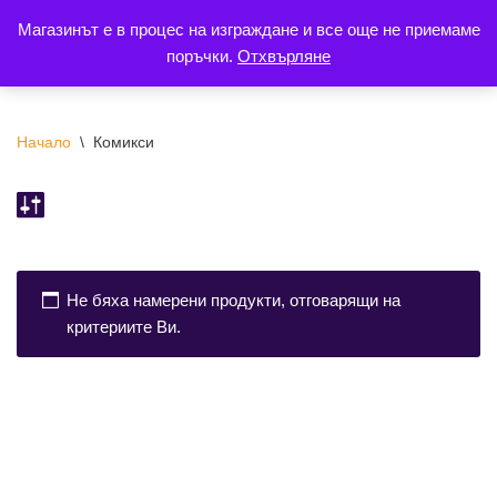
Магазинът е в процес на изграждане и все още не приемаме
поръчки.
Отхвърляне
Продължете
към
съдържанието
Начало
\
Комикси
Не бяха намерени продукти, отговарящи на
критериите Ви.