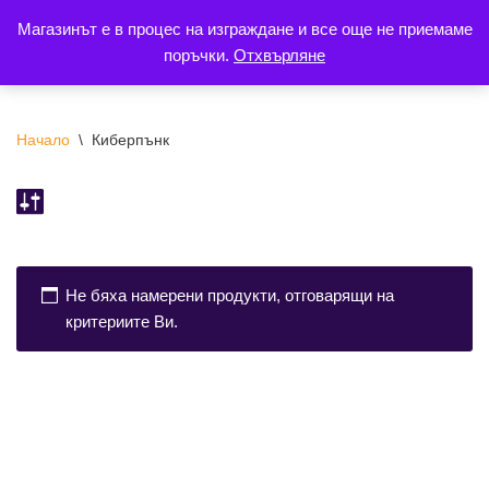
Магазинът е в процес на изграждане и все още не приемаме
поръчки.
Отхвърляне
Продължете
към
съдържанието
Начало
\
Киберпънк
Не бяха намерени продукти, отговарящи на
критериите Ви.