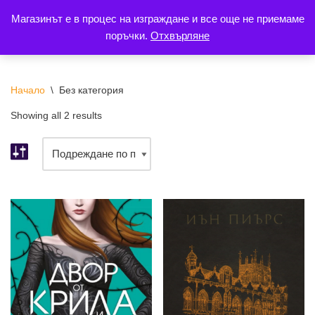
Магазинът е в процес на изграждане и все още не приемаме
поръчки.
Отхвърляне
Продължете
към
съдържанието
Начало
\
Без категория
Showing all 2 results