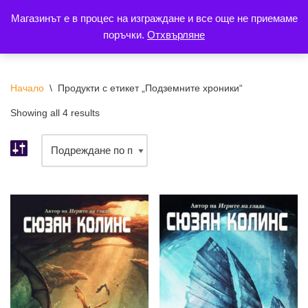
Магазинът е в процес на изграждане и все още не приемаме
поръчки.
Отхвърляне
Продължете
към
съдържанието
Начало
\
Продукти с етикет „Подземните хроники“
Showing all 4 results